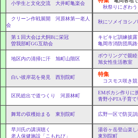
特集
亀岡各地
小学生と文化交流 大井町亀楽会
秋祭りにぎわう
クリーン作戦展開 河原林第一老人
秋にソメイヨシノ
会
第１回大会は犬飼Bに栄冠
キビキビ訓練披露
曽我部町GG互助会
亀岡市消防団馬路
ボウリングで親睦
地区内の清掃に汗 旭町山階区
旭女性生活教室
特集
白い彼岸花を発見 西別院町
コスモス咲き競
EMボカシ作りに
区民総出で道つくり 河原林町
青野小PTA子育て
舞茸の収穫始まる 東別院町
広野一区で防災訓
早川氏の講演聴く
湯谷ヶ岳登山楽し
老人保健施設「こもれび」
東別院町