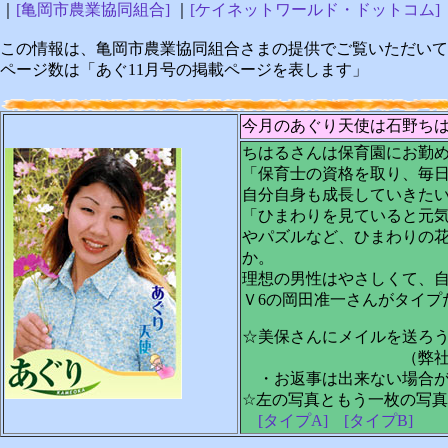
｜
[亀岡市農業協同組合]
｜
[ケイネットワールド・ドットコム]
この情報は、亀岡市農業協同組合さまの提供でご覧いただいて
ページ数は「あぐ11月号の掲載ページを表します」
今月のあぐり天使は石野ちは
ちはるさんは保育園にお勤
「保育士の資格を取り、毎
自分自身も成長していきた
「ひまわりを見ていると元
やパズルなど、ひまわりの
か。
理想の男性はやさしくて、
Ｖ6の岡田准一さんがタイプ
☆
美保さん
にメイルを送ろ
（弊社あぐり天
・お返事は出来ない場合が
☆左の写真ともう一枚の写
[タイプA]
[タイプB]