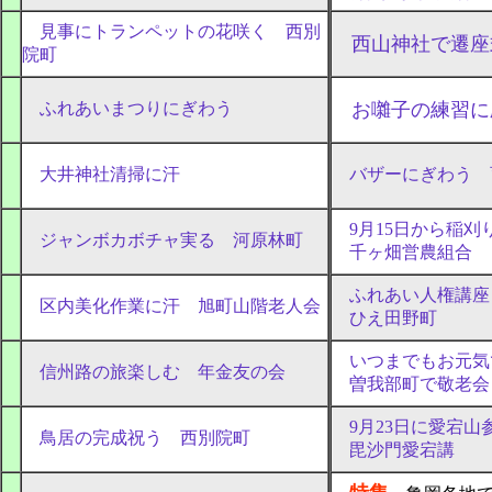
見事にトランペットの花咲く 西別
西山神社で遷座
院町
ふれあいまつりにぎわう
お囃子の練習に
大井神社清掃に汗
バザーにぎわう 
9月15日から稲刈
ジャンボカボチャ実る 河原林町
千ヶ畑営農組合
ふれあい人権講座
区内美化作業に汗 旭町山階老人会
ひえ田野町
いつまでもお元気
信州路の旅楽しむ 年金友の会
曽我部町で敬老会
9月23日に愛宕山
鳥居の完成祝う 西別院町
毘沙門愛宕講