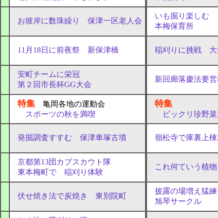
いも掘り楽しむ
お彼岸に数珠繰り 保津一区老人会
本梅保育所
11月18日に前夜祭 新保津橋
稲刈りに挑戦 大
安町チームに栄冠
新回廊落慶法要営
第２回市長杯GG大会
特集
特集
亀岡各地の運動会
スポーツの秋を満喫
ビックリ珍野菜
発掘調査すすむ 保津車塚古墳
嶺松寺で庫裏上棟
京都第13団カブスカウト隊
これ何ていう植物
東本梅町で 稲刈り体験
披露の場増え猛練
伏せ焼き法で炭焼き 東別院町
旭琴サークル