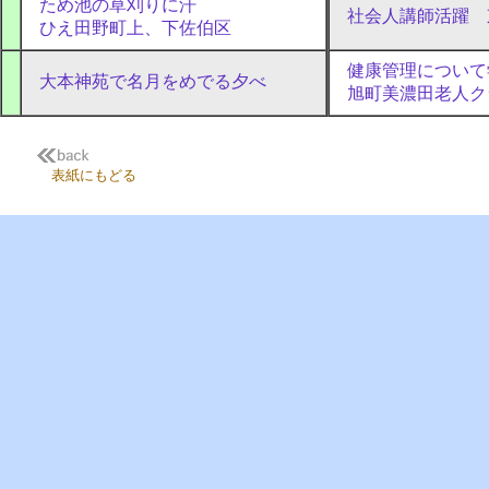
ため池の草刈りに汗
社会人講師活躍 
ひえ田野町上、下佐伯区
健康管理について
大本神苑で名月をめでる夕べ
旭町美濃田老人ク
表紙にもどる