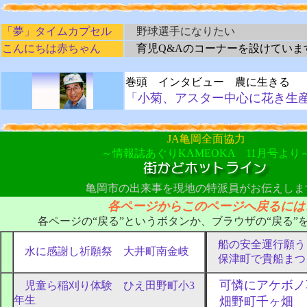
「夢」タイムカプセル
野球選手になりたい
こんにちは赤ちゃん
育児Q&Aのコーナーを設けていま
巻頭 インタビュー 農に生きる
「小菊、アスター中心に花き生
JA亀岡全面協力
～情報誌あぐりKAMEOKA 11月号より
亀岡市の出来事を現地の特派員がお伝えしま
各ページからこのページへ戻るには
各ページの“戻る”というボタンか、ブラウザの“戻る”
船の安全運行願う
水に感謝し祈願祭 大井町南金岐
保津町で貴船まつ
可憐にアケボノ
児童ら稲刈り体験 ひえ田野町小3
年生
畑野町千ヶ畑