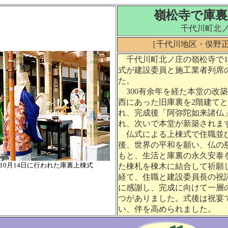
嶺松寺で庫裏
千代川町北
［千代川地区・俣野
千代川町北ノ庄の嶺松寺で10
式が建設委員と施工業者列席
た。
300有余年を経た本堂の改
西にあった旧庫裏を2階建て
れ、完成後「阿弥陀如来諸仏
れ、次いで本堂が新築されま
仏式による上棟式で住職並
後、世界の平和を願い、仏の
もと、生活と庫裏の永久安泰
10月14日に行われた庫裏上棟式
た棟札を棟木に結合して祈願
経て、住職と建設委員長の祝
に感謝し、完成に向けて一層
つがありました。式後は祝宴
い、伴を高められました。