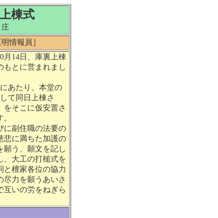
上棟式
ノ庄
正明情報員］
月14日、庫裏上棟
のもとに営まれまし
築にあたり、本堂の
として同日上棟さ
」をそこに仮安置さ
す。
びに副住職の法要の
慈悲に満ちた加護の
を願う、願文を記し
し、大工の打槌式を
詞と檀家各位の協力
の尽力を願うあいさ
で互いの労をねぎら