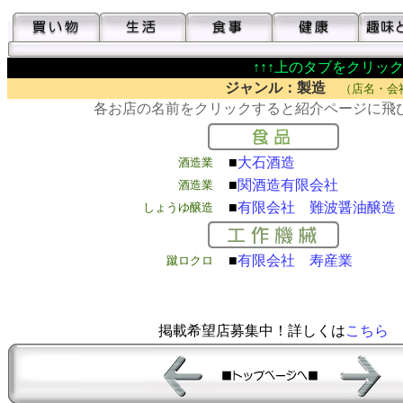
↑↑↑上のタブをクリック
ジャンル：製造
（店名・会
各お店の名前をクリックすると紹介ページに飛
■
大石酒造
酒造業
■
関酒造有限会社
酒造業
■
有限会社 難波醤油醸造
しょうゆ醸造
■
有限会社 寿産業
蹴ロクロ
掲載希望店募集中！詳しくは
こちら