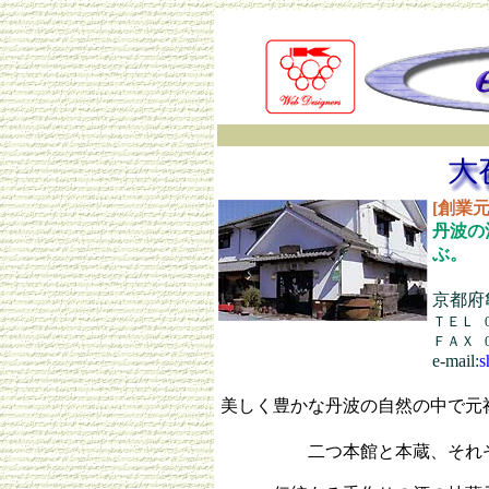
[創業
丹波の
ぶ。
（
京都府
ＴＥＬ
ＦＡＸ
e-mail:
s
美しく豊かな丹波の自然の中で元
二つ本館と本蔵、それ