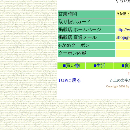
くりの
営業時間
AM8：
取り扱いカード
掲載店 ホームページ
http://
掲載店 直通メール
shop@o
e-かめクーポン
クーポン内容
■買い物
■生活
■食
↑↑↑
TOPに戻る
☆上の文字
Copyright 2000 By 