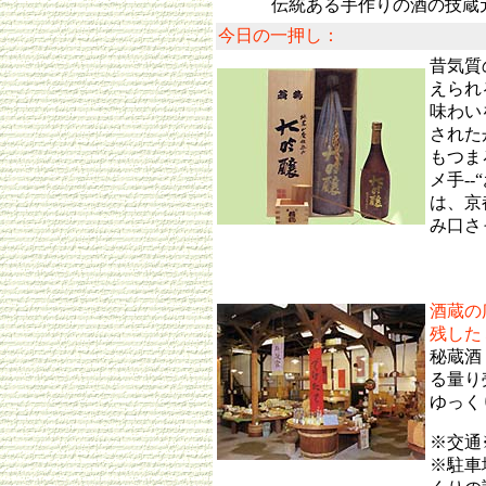
伝統ある手作りの酒の技蔵
今日の一押し：
昔気質
えられ
味わい
された
もつま
メ手-
は、京
み口さ
酒蔵の
残した
秘蔵酒
る量り
ゆっく
※交通
※駐車