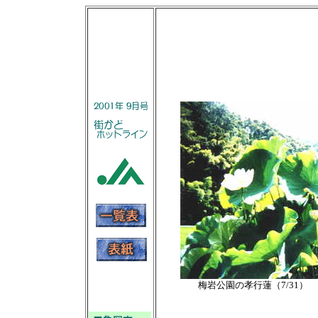
梅岩公園の孝行蓮（7/31）