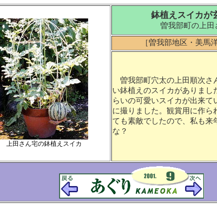
鉢植えスイカが
曽我部町の上田
［曽我部地区・美馬
曽我部町穴太の上田順次さ
い鉢植えのスイカがありました
らいの可愛いスイカが出来て
に撮りました。観賞用に作ら
ても素敵でしたので、私も来
な？
上田さん宅の鉢植えスイカ