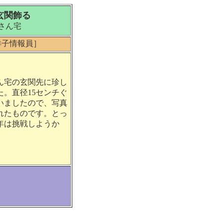
玄関飾る
さん宅
洋子情報員］
ん宅の玄関先に珍し
。直径15センチぐ
いましたので、写真
れたものです。とっ
年は挑戦しようか