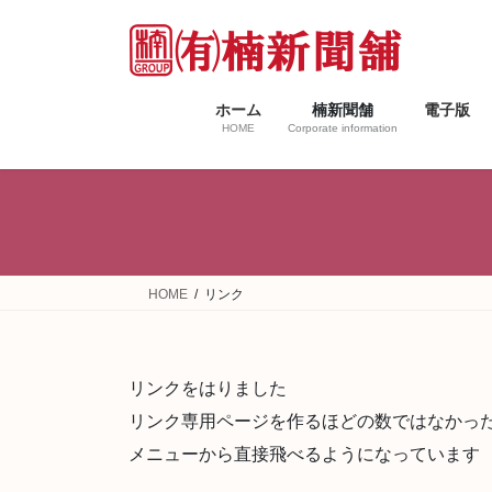
コ
ナ
ン
ビ
テ
ゲ
ン
ー
ホーム
楠新聞舗
電子版
ツ
シ
HOME
Corporate information
へ
ョ
ス
ン
キ
に
ッ
移
プ
動
HOME
リンク
リンクをはりました
リンク専用ページを作るほどの数ではなかっ
メニューから直接飛べるようになっています