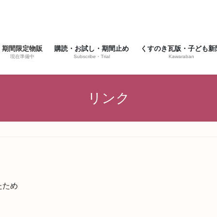
期間限定物販
購読・お試し・期間止め
くすのき瓦版・子ども新
現在準備中
Subscribe・Trial
Kawaraban
リンク
たため