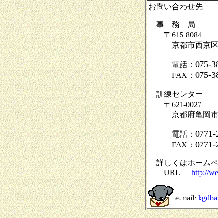
お問い合わせ先
事 務 局
〒615-8084
京都市西京区桂坤
075-3
電話：
075-3
FAX：
訓練センタ
〒621-0027
京都府亀岡市曽我
0771-
電話：
0771-
FAX：
詳しくはホームペ
URL
http://w
e-mail:
kgdba