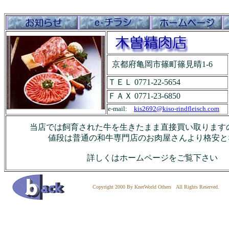
京都府亀岡市篠町篠見晴1-6
ＴＥＬ 0771-22-5654
ＦＡＸ 0771-23-6850
e-mail:
kis2692@kiso-rindfleisch.com
当店では飼育された牛を生きたまま直接買い取
値段は普通の和牛専門店のお肉屋さんより格安とな
詳しくはホームページをご覧下さい
Copyright 2000 By KnetWorld Others All Rights Reserved.