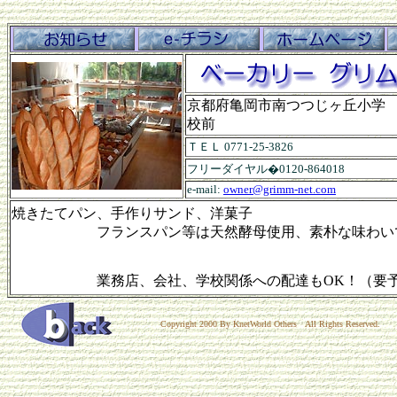
京都府亀岡市南つつじヶ丘小学
校前
ＴＥＬ 0771-25-3826
フリーダイヤル�0120-864018
e-mail:
owner@grimm-net.com
焼きたてパン、手作りサンド、洋菓子
フランスパン等は天然酵母使用、素朴な味わい
業務店、会社、学校関係への配達もOK！（要予
Copyright 2000 By KnetWorld Others All Rights Reserved.