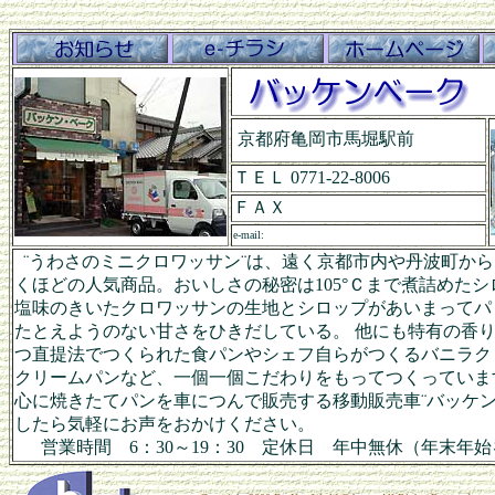
京都府亀岡市馬堀駅前
ＴＥＬ 0771-22-8006
ＦＡＸ
e-mail:
¨うわさのミニクロワッサン¨は、遠く京都市内や丹波町から
くほどの人気商品。おいしさの秘密は105°Ｃまで煮詰めたシ
塩味のきいたクロワッサンの生地とシロップがあいまってパ
たとえようのない甘さをひきだしている。 他にも特有の香
つ直提法でつくられた食パンやシェフ自らがつくるバニラク
クリームパンなど、一個一個こだわりをもってつくっていま
心に焼きたてパンを車につんで販売する移動販売車¨バッケン
したら気軽にお声をおかけください。
営業時間 6：30～19：30 定休日 年中無休（年末年