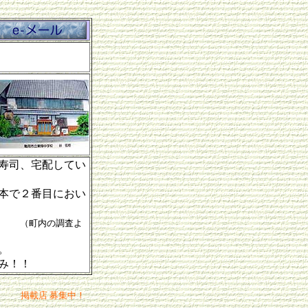
司、宅配してい
で２番目におい
０円
（町内の調査よ
。
み！！
掲載店 募集中！