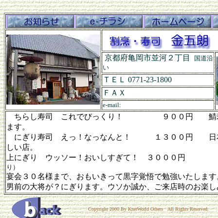
京都府亀岡市並河２丁目
国道沿
い
ＴＥＬ 0771-23-1800
ＦＡＸ
e-mail:
ちらし寿司 これでびっくり！ ９００円 鯖寿
ます。
にぎり寿司 えっ！なっなんと！ １３００円 日本
しい店。
上にぎり ウッソー！おいしすぎて！ ３００
り）
宴会３０名様まで、おもいきって黒字覚悟で勉強いたします
男前の大将が？にぎります。ウソか誠か、ご来店時のお楽し
Copyright 2000 By KnetWorld Others All Rights Reserved.