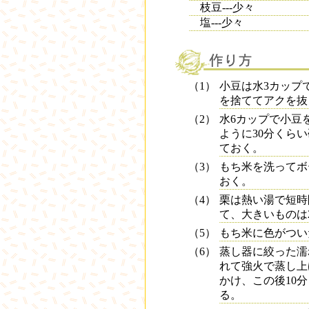
枝豆---少々
塩---少々
（1）
小豆は水3カップ
を捨ててアクを抜
（2）
水6カップで小豆
ように30分くら
ておく。
（3）
もち米を洗ってボ
おく。
（4）
栗は熱い湯で短時
て、大きいものは
（5）
もち米に色がつい
（6）
蒸し器に絞った濡
れて強火で蒸し上
かけ、この後10
る。