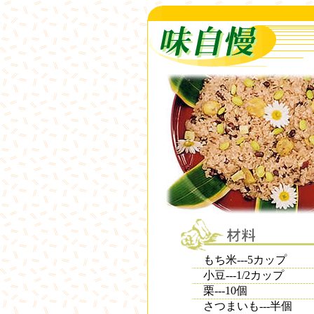
もち米---5カップ
小豆---1/2カップ
栗---10個
さつまいも---半個