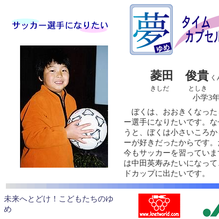
菱田 俊貴
く
きしだ としき
小学3年
ぼくは、おおきくなった
ー選手になりたいです。な
うと、ぼくは小さいころか
ーが好きだったからです。
今もサッカーを習っていま
は中田英寿みたいになって
ドカップに出たいです。
未来へとどけ！こどもたちのゆ
め